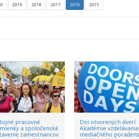
20
2019
2018
2017
2016
2015
tojné pracovné
Dni otvorených dverí
mienky a spoločenské
Akadémie vzdelávania
tavenie zamestnancov
mediačného poradens