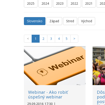
2025
2024
2023
2022
2021
20
Slovensko
Západ
Stred
Východ
<
1
2
3
4
5
>
Webinar - Ako robiť
Dôs
úspešný webinar
pod
pos
29.09.2016 17:30 |