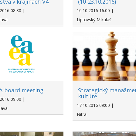
stva v krajinách V4
(10-23.10.2016)
.2016 08:30 |
10.10.2016 16:00 |
lava
Liptovský Mikuláš
A board meeting
Strategický manažme
kultúre
.2016 09:00 |
17.10.2016 09:00 |
lava
Nitra