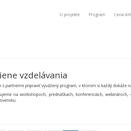
O projekte
Program
Cena AI
iene vzdelávania
i s partnermi pripraviť vyvážený program, v ktorom si každý dokáže n
cujeme na workshopoch, prednáškach, konferenciách, webinároch, 
lovensku.