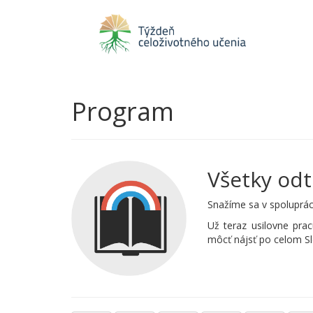
Program
Všetky odt
Snažíme sa v spoluprác
Už teraz usilovne pra
môcť nájsť po celom S