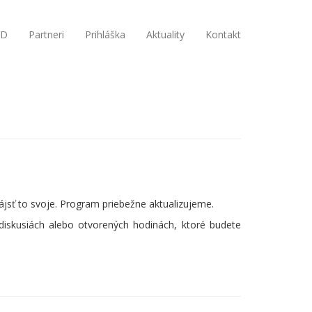
VD
Partneri
Prihláška
Aktuality
Kontakt
ájsť to svoje. Program priebežne aktualizujeme.
diskusiách alebo otvorených hodinách, ktoré budete