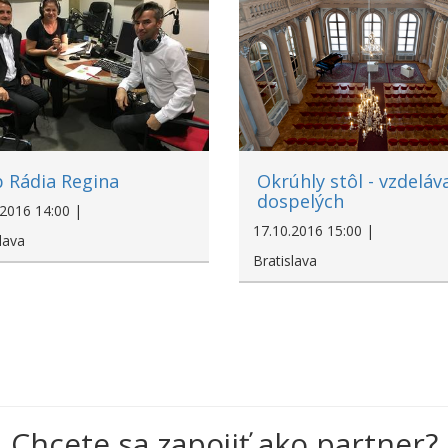
b Rádia Regina
Okrúhly stôl - vzdeláv
dospelých
.2016 14:00 |
17.10.2016 15:00 |
lava
Bratislava
Chcete sa zapojiť ako partner?