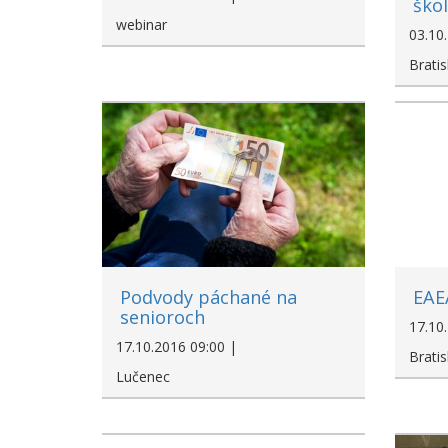
škol
webinar
03.10
Bratis
Podvody páchané na
EAE
senioroch
17.10
17.10.2016 09:00 |
Bratis
Lučenec