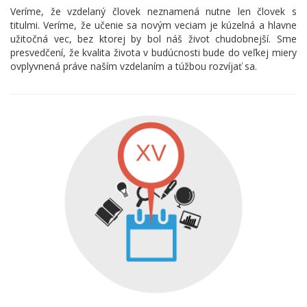
Veríme, že vzdelaný človek neznamená nutne len človek s
titulmi. Veríme, že učenie sa novým veciam je kúzelná a hlavne
užitočná vec, bez ktorej by bol náš život chudobnejší. Sme
presvedčení, že kvalita života v budúcnosti bude do veľkej miery
ovplyvnená práve naším vzdelaním a túžbou rozvíjať sa.