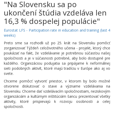
"Na Slovensku sa po
ukončení štúdia vzdeláva len
16,3 % dospelej populácie"
Eurostat LFS - Participation rate in education and training (last 4
weeks)
Preto sme sa rozhodli už po 25. krát na Slovensku pomôcť
zorganizovať Týždeň celoživotného učenia - projekt, ktorý chce
poukázať na fakt, že vzdelávanie je potrebnou súčasťou našej
spoločnosti a je v súčasnosti potrebné, aby bolo dostupné pre
každého. Organizáciou podujatia sa pripájame k neformálnej
sieti podobných aktivít, ktoré majú tradíciu v Európe ako aj vo
svete.
Chceme pomôcť vytvoriť priestor, v ktorom by bolo možné
otvorene diskutovať o stave a význame vzdelávania na
Slovensku. Chceme dať vzdelávacím spoločnostiam, neziskovým
organizáciám a kultúrnym inštitúciám šancu prezentovať všetky
aktivity, ktoré prispievajú k rozvoju osobnosti a celej
spoločnosti.