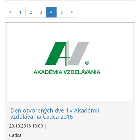
<
1
2
3
4
5
>
Deň otvorených dverí v Akadémii
vzdelávania Čadca 2016
20.10.2016 10:00 |
Čadca