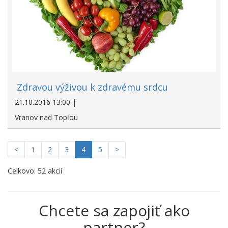
Zdravou výživou k zdravému srdcu
21.10.2016 13:00 |
Vranov nad Topľou
<
1
2
3
4
5
>
Celkovo: 52 akcií
Chcete sa zapojiť ako
partner?