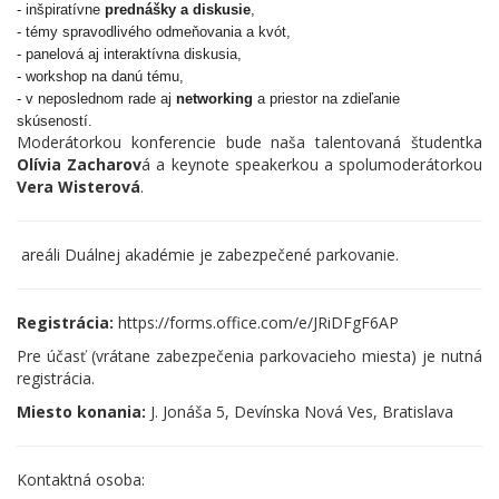
- inšpiratívne
prednášky a diskusie
,
- témy spravodlivého odmeňovania a kvót,
- panelová aj interaktívna diskusia,
- workshop na danú tému,
- v neposlednom rade aj
networking
a priestor na zdieľanie
skúseností.
Moderátorkou konferencie bude naša talentovaná študentka
Olívia Zacharov
á a keynote speakerkou a spolumoderátorkou
Vera Wisterová
.
areáli Duálnej akadémie je zabezpečené parkovanie.
Registrácia:
https://forms.office.com/e/JRiDFgF6AP
Pre účasť (vrátane zabezpečenia parkovacieho miesta) je nutná
registrácia.
Miesto konania:
J. Jonáša 5, Devínska Nová Ves, Bratislava
Kontaktná osoba: