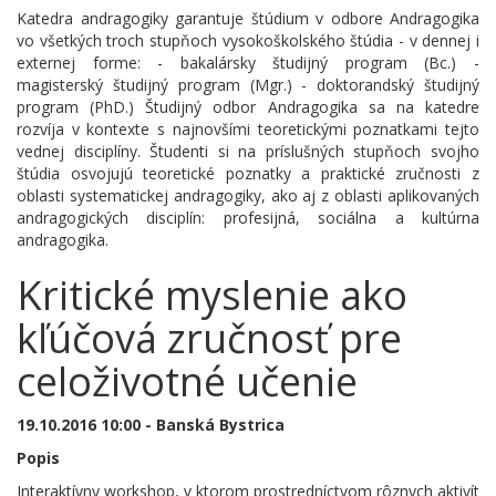
Katedra andragogiky garantuje štúdium v odbore Andragogika
vo všetkých troch stupňoch vysokoškolského štúdia - v dennej i
externej forme: - bakalársky študijný program (Bc.) -
magisterský študijný program (Mgr.) - doktorandský študijný
program (PhD.) Študijný odbor Andragogika sa na katedre
rozvíja v kontexte s najnovšími teoretickými poznatkami tejto
vednej disciplíny. Študenti si na príslušných stupňoch svojho
štúdia osvojujú teoretické poznatky a praktické zručnosti z
oblasti systematickej andragogiky, ako aj z oblasti aplikovaných
andragogických disciplín: profesijná, sociálna a kultúrna
andragogika.
Kritické myslenie ako
kľúčová zručnosť pre
celoživotné učenie
19.10.2016 10:00 - Banská Bystrica
Popis
Interaktívny workshop, v ktorom prostredníctvom rôznych aktivít